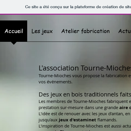
Ce site a été conçu sur la plateforme de création de sit
Accueil
Les jeux
Atelier fabrication
Actu
L'association Tourne-Mioches
Tourne-Mioches vous propose la fabrication e
vos événements.
Des jeux en bois traditionnels fait
Les membres de Tourne-Mioches fabriquent
prestation sur-mesure dans une grande
aire
L'idée est de renouer avec les jeux d'antan, e
jusqu'aux
jeux d'estaminet
flamands.
L'inspiration de Tourne-Mioches est aussi act