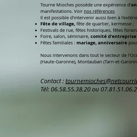
Tourne Mioches possède une expérience d'
an
manifestations.
Voir
nos références
Il est possible d'intervenir aussi bien à l'extér
Fête de village,
fête de quartier, kermesse ;
Festivals de rue, fêtes historiques, fêtes forain
Foire, salon, séminaire,
comité d'entreprise
Fêtes familiales :
mariage, anniversaire
pour
Nous intervenons dans tout le secteur de l'Occ
(Haute-Garonne), Montauban (Tarn-et-Garonne)
Contact :
tournemioches@netcourri
Tél: 06.58.55.38.20 ou 07.81.51.06.