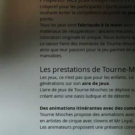
L'objectif pour les participants ? Qu'ils jouen
souhaite éviter la compétition au profit de
jeu
points.
Tous les jeux sont
fabriqués à la main
dans n
matériaux de récupération : anciens meubles, 
coloration originale et unique. Nous évitons 
Le savoir-faire des membres de Tourne-Mioc
ainsi que leur passion pour le jeu permet de 
maniables.
Les prestations
de Tourne-M
Les jeux, ce n'est pas que pour les enfants. Le
générations sur son
aire de jeux
.
L'aire de jeux de Tourne-Mioches se déploie s
créant ainsi une oasis ludique et de détente.
Des animations itinérantes avec des com
Tourne Mioches propose des animations avec
en artistes de cirque avec clowns et Mr Loyal,
Les animateurs
proposent une présence convivi